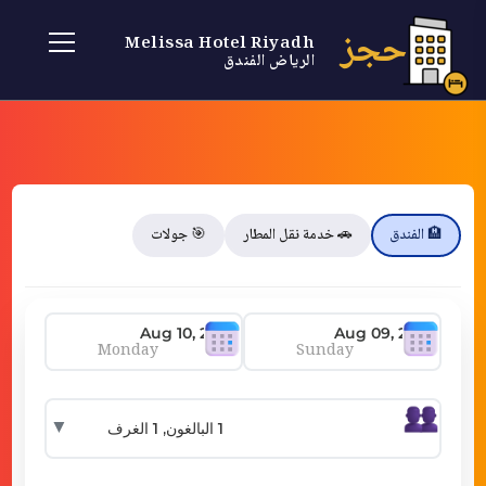
حجز
Melissa Hotel Riyadh
الرياض الفندق
🏨 الفندق
🚗 خدمة نقل المطار
🎯 جولات
Monday
Sunday
▼