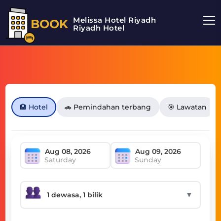
Melissa Hotel Riyadh
BOOK
Riyadh Hotel
🏨 Hotel
🚗 Pemindahan terbang
🎯 Lawatan
Saturday
Sunday
▼