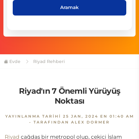
Aramak
Evde
Riyad Rehberi
Riyad'ın 7 Önemli Yürüyüş
Noktası
YAYINLANMA TARIHI
25 JAN, 2024 EN 01:40 AM
- TARAFINDAN ALEX DORMER
Riyad
çağdaş bir metropol olup, çekici İslam