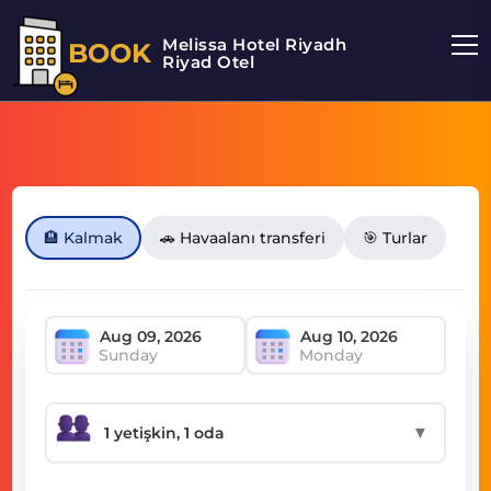
Melissa Hotel Riyadh
BOOK
Riyad Otel
🏨 Kalmak
🚗 Havaalanı transferi
🎯 Turlar
Sunday
Monday
▼