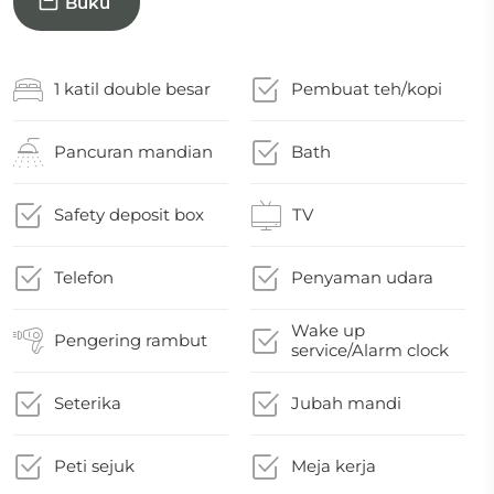
Buku
1 katil double besar
Pembuat teh/kopi
Pancuran mandian
Bath
Safety deposit box
TV
Telefon
Penyaman udara
Wake up
Pengering rambut
service/Alarm clock
Seterika
Jubah mandi
Peti sejuk
Meja kerja