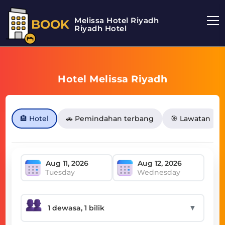
Melissa Hotel Riyadh
BOOK
Riyadh Hotel
Hotel Melissa Riyadh
🏨 Hotel
🚗 Pemindahan terbang
🎯 Lawatan
Tuesday
Wednesday
▼